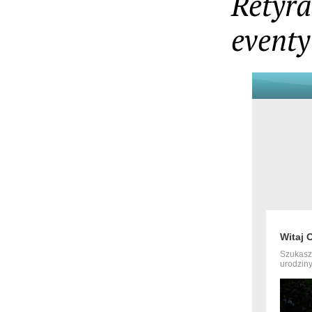
Retyra
eventy