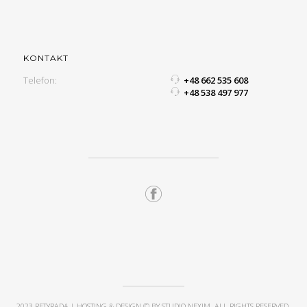
KONTAKT
Telefon:
+48 662 535 608
+48 538 497 977
2023 RETYRADA | HOSTING & DESIGN © BY STUDIO NEXIM. ALL RIGHTS RESERVED.