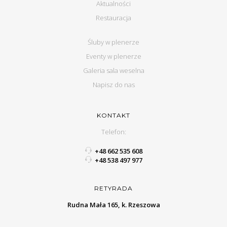
Aktualności
Restauracja
Śluby w plenerze
Eventy w plenerze
Galeria sala weselna
Napisz do nas
KONTAKT
Telefon:
+48 662 535 608
+48 538 497 977
RETYRADA
Rudna Mała 165, k. Rzeszowa